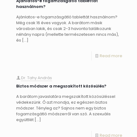
Ajánlatos-e fogamzásgátló tablettát
használnom?
Ajánlatos-e fogamzásgátló tablettát használnom?
Még csak 16 éves vagyok. A barátom másik
városban lakik, és csak 2-3 havonta találkozunk
néhány napra (mellette természetesen nincs más),
és
[…]
Read more
Dr. Tahy András
Biztos módszer a megszakított közösülés?
A barátom javaslatára megszakított közösüléssel
védekezünk. Ő azt mondja, ez egészen biztos
módszer. Tényleg az? Sajnos nem egy biztos
fogamzásgátló módszerről van szó. A szexuális
együttlét
[…]
Read more