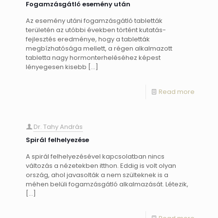
Fogamzásgátló esemény után
Az esemény utáni fogamzásgátló tabletták
területén az utóbbi években történt kutatás-
fejlesztés eredménye, hogy a tabletták
megbízhatósága mellett, a régen alkalmazott
tabletta nagy hormonterheléséhez képest
lényegesen kisebb
[…]
Read more
Dr. Tahy András
Spirál felhelyezése
A spirál felhelyezésével kapcsolatban nincs
változás a nézetekben itthon. Eddig is volt olyan
ország, ahol javasolták a nem szülteknek is a
méhen belüli fogamzásgátló alkalmazását. Létezik,
[…]