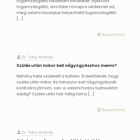
fogamzásgátló tablettám bevételét. Injekciós
fogamzásgátló, ami több hónapra védelmet ad,
meg valami hüvelybe helyezhető fogamzásgátló
[…]
Read more
Dr. Tahy András
Szülés után mikor kell nőgyógyászhoz menni?
Néhány hete született a kisfiam. Érdeklődnék, hogy
szülés után mikor és hányszor kell nőgyógyászati
kontrollra járnom, van-e valami fontos tudnivalóm
addig? Szülés után hat-hétig tart a
[…]
Read more
Dr. Tahy András