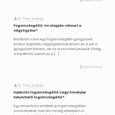
Read more
Dr. Tahy András
Fogamzásgátló: mi alapján választ a
nőgyógyász?
Barátnőm szed egy fogamzásgátló gyógyszert.
Amikor legutóbb nőgyógyásznál jártam én is ezt a
gyógyszert kértem, de az orvos mást javasolt. Pedig
a barátnőm szerint az a
[…]
Read more
Dr. Tahy András
Injekciós fogamzásgátló vagy hüvelybe
helyezhető fogamzásgátló?
Egy ismerősöm említett új fogamzásgátlási
módszereket, mert én mindig elfelejtem a