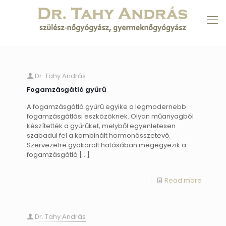
Dr. Tahy András
Fogamzásgátló gyűrű
A fogamzásgátló gyűrű egyike a legmodernebb
fogamzásgátlási eszközöknek. Olyan műanyagból
készítették a gyűrűket, melyből egyenletesen
szabadul fel a kombinált hormonösszetevő.
Szervezetre gyakorolt hatásában megegyezik a
fogamzásgátló
[…]
Read more
Dr. Tahy András