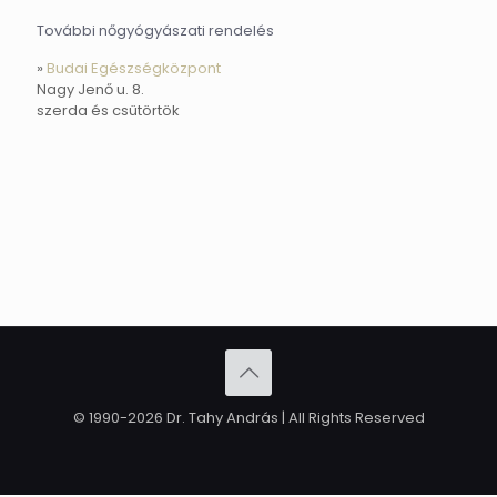
További nőgyógyászati rendelés
»
Budai Egészségközpont
Nagy Jenő u. 8.
szerda és csütörtök
© 1990-2026 Dr. Tahy András | All Rights Reserved