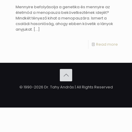
Mennyire befolyásolja a genetika és mennyire az
életmód a menopauza bekövetkeztének idejét?
Mindkét tényező kihat a menopauzára. Ismert a
családi hasonlóság, ahogy ebben követik a lányok
anyjukat.
[…]
Read more
© 1990-2026 Dr. Tahy András | All Rights Reserved