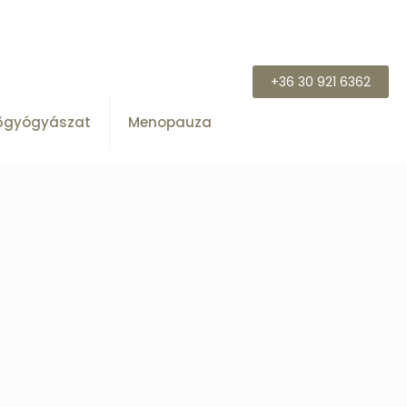
+36 30 921 6362
őgyógyászat
Menopauza