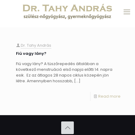
Dr. Tahy András
Fiú vagy lány?
Fiú vagy lány? A tüszőrepedés általában a
következő menstruáció első napja előtti 14. napra
esik. Ez az átlagos 28 napos ciklus közepén jön
létre. Amennyiben hosszabb,
[…]
Read more