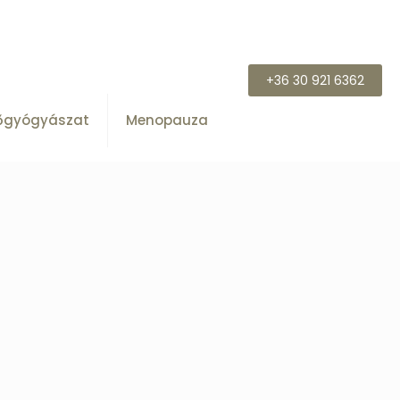
+36 30 921 6362
őgyógyászat
Menopauza