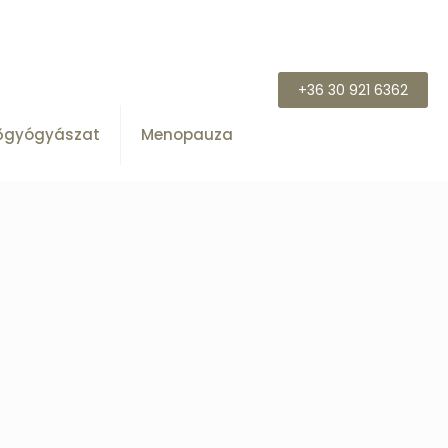
+36 30 921 6362
őgyógyászat
Menopauza