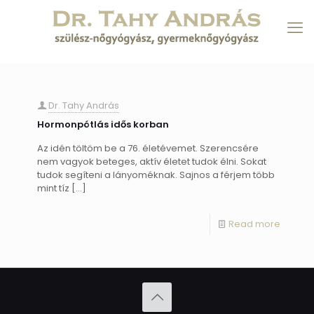
Dr. Tahy András
Hormonpótlás idős korban
Az idén töltöm be a 76. életévemet. Szerencsére
nem vagyok beteges, aktív életet tudok élni. Sokat
tudok segíteni a lányoméknak. Sajnos a férjem több
mint tíz
[…]
Read more