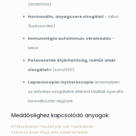
(anatómia)
Hormonális, anyagcsere vizsgálat
– labor
(funkcionális)
Immunológia autoimmun, véralvadás
–
labor
Petevezeték átjárhatóság, méhűr alaki
vizsgálat
a (sonoHSG)
Laparoscopia-hysteroscopia
amennyiben
az előzetes vizsgálatok eltérést találtak operatív
beavatkozást végzünk
Meddőséghez kapcsolódó anyagok:
»
Kétszázezer meddő pár van hazánkban
»
Hosszú évek kínja után estek teherbe