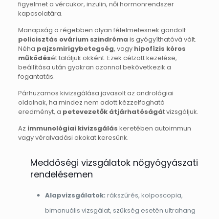
figyelmet a vércukor, inzulin, női hormonrendszer
kapcsolatára.
Manapság a régebben olyan félelmetesnek gondolt
policisztás ovárium szindróma
is gyógyíthatóvá vált.
Néha
pajzsmirigybetegség
, vagy
hipofízis kóros
működés
ét találjuk okként. Ezek célzott kezelése,
beállítása után gyakran azonnal bekövetkezik a
fogantatás.
Párhuzamos kivizsgálása javasolt az andrológiai
oldalnak, ha mindez nem adott kézzelfogható
eredményt, a
petevezetők átjárhatóságá
t vizsgáljuk.
Az
immunológiai kivizsgálás
keretében autoimmun
vagy véralvadási okokat keresünk.
Meddőségi vizsgálatok nőgyógyászati
rendelésemen
Alapvizsgálatok:
rákszűrés, kolposcopia,
bimanuális vizsgálat, szükség esetén ultrahang