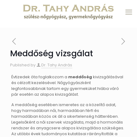
Meddőség vizsgálat
Published by
Dr. Tahy András
Évtizedek óta foglalkozom a
meddőség
kivizsgálásával
és célzott kezelésével. Nőgyógyászként
legfontosabbnak tartom egy gyermeküket hiába váró
pár esetén az alapos kivizsgálást.
A meddőség esetében ismeretes az a közelítő adat,
hogy harmadában női, harmadában férfi és
harmadában közös ok áll a sikertelenség hátterében.
Legelsőként a női szervek vizsgálata, majd a hormonális
rendszer és anyagcsere alapos kivizsgálása szükséges.
Az utóbbi évek tudományos kutatásai ráirányították a